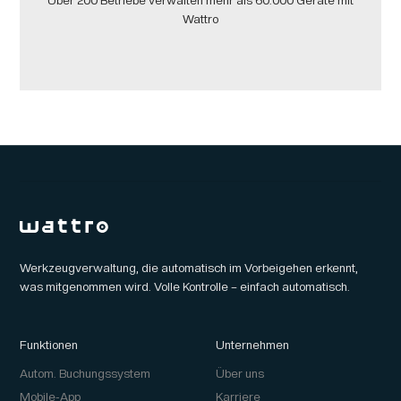
Über 200 Betriebe verwalten mehr als 60.000 Geräte mit
Wattro
Werkzeugverwaltung, die automatisch im Vorbeigehen erkennt,
was mitgenommen wird. Volle Kontrolle – einfach automatisch.
Funktionen
Unternehmen
Autom. Buchungssystem
Über uns
Mobile-App
Karriere