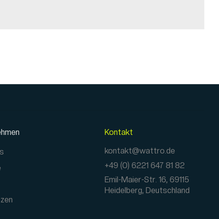
ehmen
Kontakt
kontakt@wattro.de
ns
+49 (0) 6221 647 81 82
e
Emil-Maier-Str. 16, 69115
Heidelberg, Deutschland
nzen