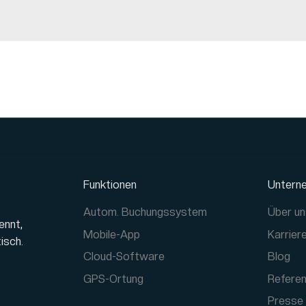
Funktionen
Untern
Autom. Buchungssystem
Über u
ennt,
Mobile-App
Karrier
isch.
Cloud-Software
Blog
GPS-Ortung
Refere
Presse