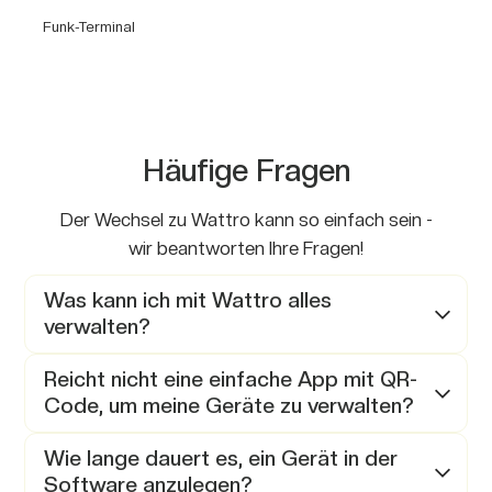
Funk-Terminal
Häufige Fragen
Der Wechsel zu Wattro kann so einfach sein -
wir beantworten Ihre Fragen!
Was kann ich mit Wattro alles
verwalten?
Mit Wattro verwalten Sie Ihren gesamten Geräte-
Reicht nicht eine einfache App mit QR-
und Fuhrpark von Werkzeugen und Maschinen bis
Code, um meine Geräte zu verwalten?
zu Fahrzeugen, Anhängern und Baumaschinen.
Zusätzlich dokumentieren Sie Defekte, Prüfungen,
Geräte erfassen können Sie damit. Der Knackpunkt
Wie lange dauert es, ein Gerät in der
Zertifikate und wichtige Dokumente direkt am
ist die Information, die sich täglich ändert: Wer hat
Software anzulegen?