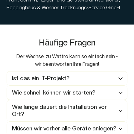
Pöppinghaus & Wenner Trocknungs-Service GmbH
Häufige Fragen
Der Wechsel zu Wattro kann so einfach sein -
wir beantworten Ihre Fragen!
Ist das ein IT-Projekt?
Nein. Wattro ist keine Software, die Sie installieren
Wie schnell können wir starten?
oder selbst betreuen müssen. Sie läuft in der
Cloud und ist sofort im Browser einsatzbereit,
Die Inbetriebnahme vor Ort ist innerhalb von 7
Wie lange dauert die Installation vor
ganz ohne eigenen Server und ohne IT-Kenntnisse.
Tagen nach dem Abstimmungstermin (Videocall)
Ort?
Das Scan-Terminal braucht nur Strom und Internet.
möglich.
Einrichtung, Schulung und laufenden Betrieb
Für die Terminal-Installation brauchen wir
Müssen wir vorher alle Geräte anlegen?
übernehmen wir gemeinsam mit Ihnen, sodass Ihr
üblicherweise 1–2 Stunden: Sie brauchen nur Strom